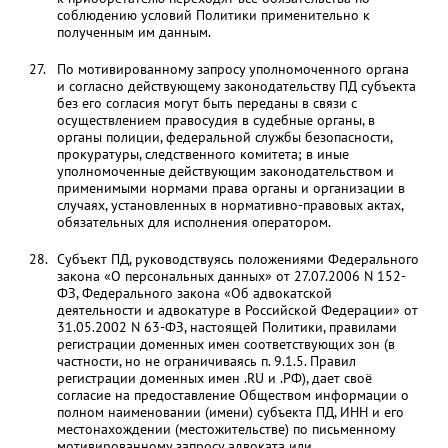
соблюдению условий Политики применительно к
полученным им данным.
По мотивированному запросу уполномоченного органа
и согласно действующему законодательству ПД субъекта
без его согласия могут быть переданы в связи с
осуществлением правосудия в судебные органы, в
органы полиции, федеральной службы безопасности,
прокуратуры, следственного комитета; в иные
уполномоченные действующим законодательством и
применимыми нормами права органы и организации в
случаях, установленных в нормативно-правовых актах,
обязательных для исполнения оператором.
Субъект ПД, руководствуясь положениями Федерального
закона «О персональных данных» от 27.07.2006 N 152-
ФЗ, Федерального закона «Об адвокатской
деятельности и адвокатуре в Российской Федерации» от
31.05.2002 N 63-ФЗ, настоящей Политики, правилами
регистрации доменных имен соответствующих зон (в
частности, но не ограничиваясь п. 9.1.5. Правил
регистрации доменных имен .RU и .РФ), дает своё
согласие на предоставление Обществом информации о
полном наименовании (имени) субъекта ПД, ИНН и его
местонахождении (местожительстве) по письменному
мотивированному запросу адвоката или