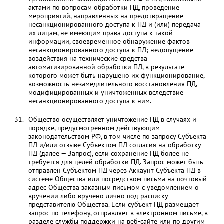
актами по вопросам обработки ПД, проведение
мероприятий, направленных на предотвращение
несанкционированного доступа к ПД и (или) передача
их лицам, не имеющим права доступа к такой
информации, своевременное обнаружение фактов
несанкционированного доступа к ПД; недопущение
воздействия на технические средства
автоматизированной обработки ПД, в результате
которого может быть нарушено их функционирование,
возможность незамедлительного восстановления ПД,
модифицированных и уничтоженных вследствие
несанкционированного доступа к ним.
Общество осуществляет уничтожение ПД в случаях и
порядке, предусмотренном действующим
законодательством РФ, в том числе по запросу Субъекта
ПД и/или отзыве Субъектом ПД согласия на обработку
ПД (далее — Запрос), если сохранение ПД более не
требуется для целей обработки ПД. Запрос может быть
отправлен Субъектом ПД через Аккаунт Субъекта ПД в
системе Общества или посредством письма на почтовый
адрес Общества заказным письмом с уведомлением о
вручении либо вручено лично под расписку
представителю Общества. Если субъект ПД размещает
запрос по телефону, отправляет в электронном письме, в
разделе службы поддержки на веб-сайте или по другим