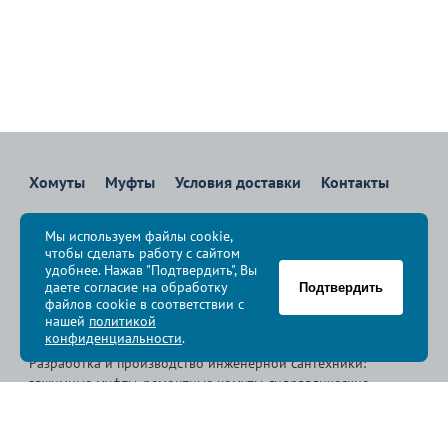
Хомуты
Муфты
Условия доставки
Контакты
8 800 700-83-36
Мы используем файлы cookie,
Звоните бесплатно с 08:00 до 17:00 по Москве
чтобы сделать работу с сайтом
политика конфиденциальности
удобнее. Нажав "Подтвердить", Вы
даете согласие на обработку
Подтвердить
файлов cookie в соответствии с
© Группа компаний «
Сансфера
», 2009-2026
нашей
политикой
конфиденциальности
.
Разработка и производство инженерной сантехники:
зажимные муфты, ремонтные хомуты, гидравлические
хомуты, свертные хомуты, врезные хомуты.