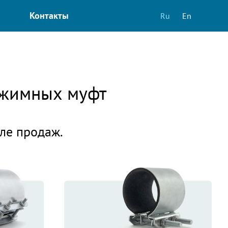
Контакты
Ru
En
зажимных муфт
еле продаж.