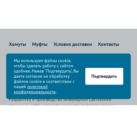
Хомуты
Муфты
Условия доставки
Контакты
8 800 700-83-36
Мы используем файлы cookie,
Звоните бесплатно с 08:00 до 17:00 по Москве
чтобы сделать работу с сайтом
политика конфиденциальности
удобнее. Нажав "Подтвердить", Вы
даете согласие на обработку
Подтвердить
файлов cookie в соответствии с
© Группа компаний «
Сансфера
», 2009-2026
нашей
политикой
конфиденциальности
.
Разработка и производство инженерной сантехники:
зажимные муфты, ремонтные хомуты, гидравлические
хомуты, свертные хомуты, врезные хомуты.
Размещенная на сайте информация носит справочный характер.
Указанные габаритные размеры, внешний вид и другие характеристики