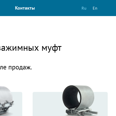
Контакты
Ru
En
 зажимных муфт
еле продаж.