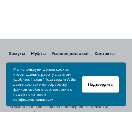
Хомуты
Муфты
Условия доставки
Контакты
8 800 700-83-36
Мы используем файлы cookie,
Звоните бесплатно с 08:00 до 17:00 по Москве
чтобы сделать работу с сайтом
политика конфиденциальности
удобнее. Нажав "Подтвердить", Вы
даете согласие на обработку
Подтвердить
файлов cookie в соответствии с
© Группа компаний «
Сансфера
», 2009-2026
нашей
политикой
конфиденциальности
.
Разработка и производство инженерной сантехники:
зажимные муфты, ремонтные хомуты, гидравлические
хомуты, свертные хомуты, врезные хомуты.