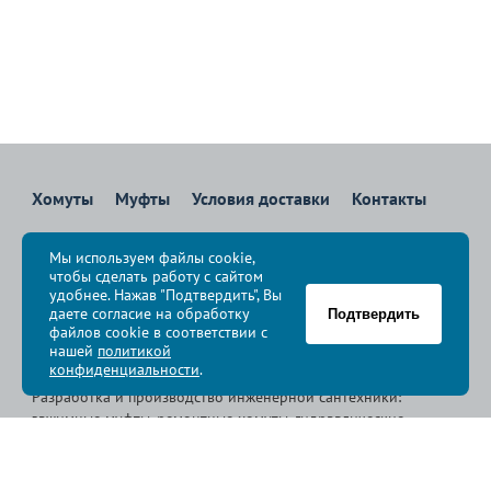
Хомуты
Муфты
Условия доставки
Контакты
8 800 700-83-36
Мы используем файлы cookie,
Звоните бесплатно с 08:00 до 17:00 по Москве
чтобы сделать работу с сайтом
политика конфиденциальности
удобнее. Нажав "Подтвердить", Вы
даете согласие на обработку
Подтвердить
файлов cookie в соответствии с
© Группа компаний «
Сансфера
», 2009-2026
нашей
политикой
конфиденциальности
.
Разработка и производство инженерной сантехники:
зажимные муфты, ремонтные хомуты, гидравлические
хомуты, свертные хомуты, врезные хомуты.