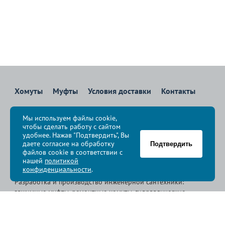
Хомуты
Муфты
Условия доставки
Контакты
8 800 700-83-36
Мы используем файлы cookie,
Звоните бесплатно с 08:00 до 17:00 по Москве
чтобы сделать работу с сайтом
политика конфиденциальности
удобнее. Нажав "Подтвердить", Вы
даете согласие на обработку
Подтвердить
файлов cookie в соответствии с
© Группа компаний «
Сансфера
», 2009-2026
нашей
политикой
конфиденциальности
.
Разработка и производство инженерной сантехники:
зажимные муфты, ремонтные хомуты, гидравлические
хомуты, свертные хомуты, врезные хомуты.