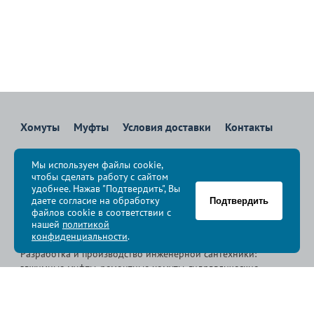
Хомуты
Муфты
Условия доставки
Контакты
8 800 700-83-36
Мы используем файлы cookie,
Звоните бесплатно с 08:00 до 17:00 по Москве
чтобы сделать работу с сайтом
политика конфиденциальности
удобнее. Нажав "Подтвердить", Вы
даете согласие на обработку
Подтвердить
файлов cookie в соответствии с
© Группа компаний «
Сансфера
», 2009-2026
нашей
политикой
конфиденциальности
.
Разработка и производство инженерной сантехники:
зажимные муфты, ремонтные хомуты, гидравлические
хомуты, свертные хомуты, врезные хомуты.