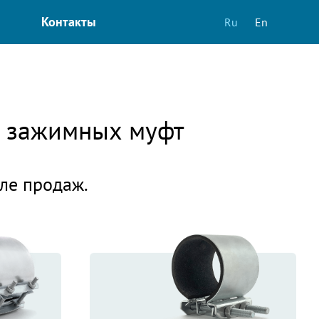
Контакты
Ru
En
и зажимных муфт
еле продаж.