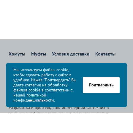
Хомуты
Муфты
Условия доставки
Контакты
8 800 700-83-36
Мы используем файлы cookie,
Звоните бесплатно с 08:00 до 17:00 по Москве
чтобы сделать работу с сайтом
политика конфиденциальности
удобнее. Нажав "Подтвердить", Вы
даете согласие на обработку
Подтвердить
файлов cookie в соответствии с
© Группа компаний «
Сансфера
», 2009-2026
нашей
политикой
конфиденциальности
.
Разработка и производство инженерной сантехники:
зажимные муфты, ремонтные хомуты, гидравлические
хомуты, свертные хомуты, врезные хомуты.