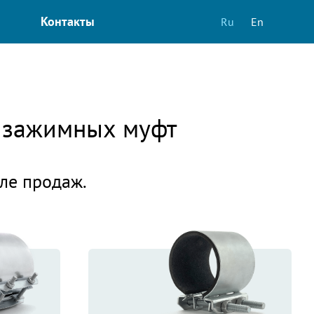
Контакты
Ru
En
и зажимных муфт
еле продаж.