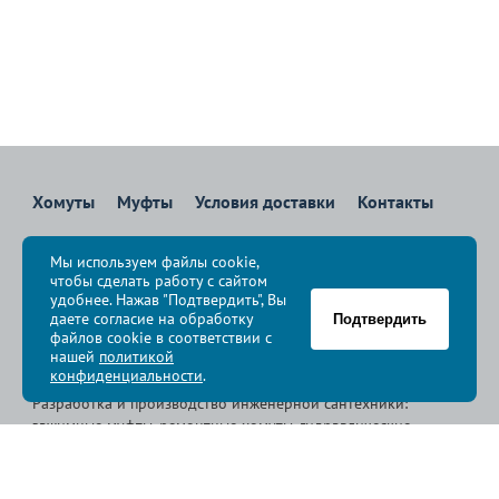
Хомуты
Муфты
Условия доставки
Контакты
8 800 700-83-36
Мы используем файлы cookie,
Звоните бесплатно с 08:00 до 17:00 по Москве
чтобы сделать работу с сайтом
политика конфиденциальности
удобнее. Нажав "Подтвердить", Вы
даете согласие на обработку
Подтвердить
файлов cookie в соответствии с
© Группа компаний «
Сансфера
», 2009-2026
нашей
политикой
конфиденциальности
.
Разработка и производство инженерной сантехники:
зажимные муфты, ремонтные хомуты, гидравлические
хомуты, свертные хомуты, врезные хомуты.