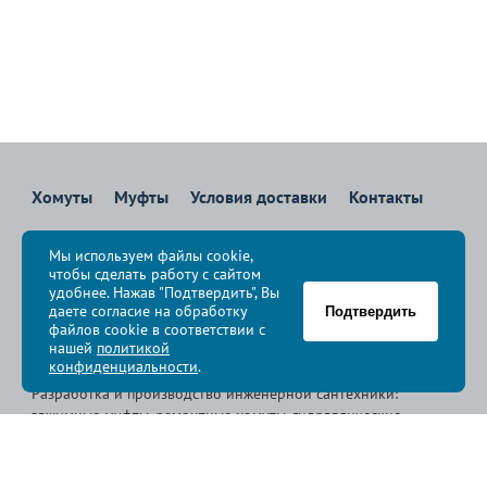
Хомуты
Муфты
Условия доставки
Контакты
8 800 700-83-36
Мы используем файлы cookie,
Звоните бесплатно с 08:00 до 17:00 по Москве
чтобы сделать работу с сайтом
политика конфиденциальности
удобнее. Нажав "Подтвердить", Вы
даете согласие на обработку
Подтвердить
файлов cookie в соответствии с
© Группа компаний «
Сансфера
», 2009-2026
нашей
политикой
конфиденциальности
.
Разработка и производство инженерной сантехники:
зажимные муфты, ремонтные хомуты, гидравлические
хомуты, свертные хомуты, врезные хомуты.