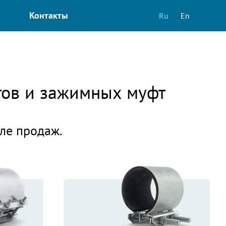
Контакты
Ru
En
тов и зажимных муфт
еле продаж.