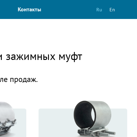
Контакты
Ru
En
 и зажимных муфт
еле продаж.