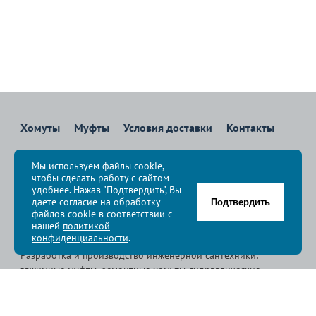
Хомуты
Муфты
Условия доставки
Контакты
8 800 700-83-36
Мы используем файлы cookie,
Звоните бесплатно с 08:00 до 17:00 по Москве
чтобы сделать работу с сайтом
политика конфиденциальности
удобнее. Нажав "Подтвердить", Вы
даете согласие на обработку
Подтвердить
файлов cookie в соответствии с
© Группа компаний «
Сансфера
», 2009-2026
нашей
политикой
конфиденциальности
.
Разработка и производство инженерной сантехники:
зажимные муфты, ремонтные хомуты, гидравлические
хомуты, свертные хомуты, врезные хомуты.