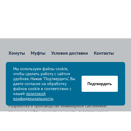
Хомуты
Муфты
Условия доставки
Контакты
8 800 700-83-36
Мы используем файлы cookie,
Звоните бесплатно с 08:00 до 17:00 по Москве
чтобы сделать работу с сайтом
политика конфиденциальности
удобнее. Нажав "Подтвердить", Вы
даете согласие на обработку
Подтвердить
файлов cookie в соответствии с
© Группа компаний «
Сансфера
», 2009-2026
нашей
политикой
конфиденциальности
.
Разработка и производство инженерной сантехники:
зажимные муфты, ремонтные хомуты, гидравлические
хомуты, свертные хомуты, врезные хомуты.