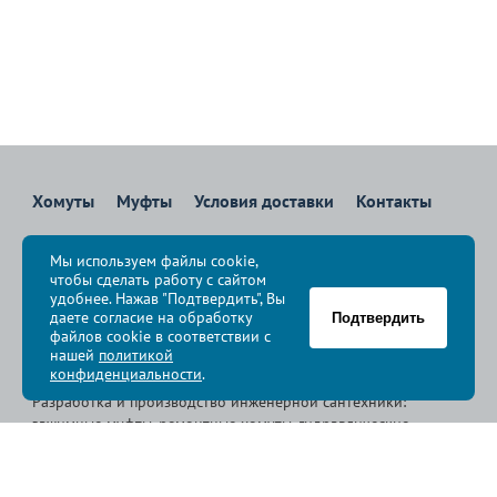
Хомуты
Муфты
Условия доставки
Контакты
8 800 700-83-36
Мы используем файлы cookie,
Звоните бесплатно с 08:00 до 17:00 по Москве
чтобы сделать работу с сайтом
политика конфиденциальности
удобнее. Нажав "Подтвердить", Вы
даете согласие на обработку
Подтвердить
файлов cookie в соответствии с
© Группа компаний «
Сансфера
», 2009-2026
нашей
политикой
конфиденциальности
.
Разработка и производство инженерной сантехники:
зажимные муфты, ремонтные хомуты, гидравлические
хомуты, свертные хомуты, врезные хомуты.