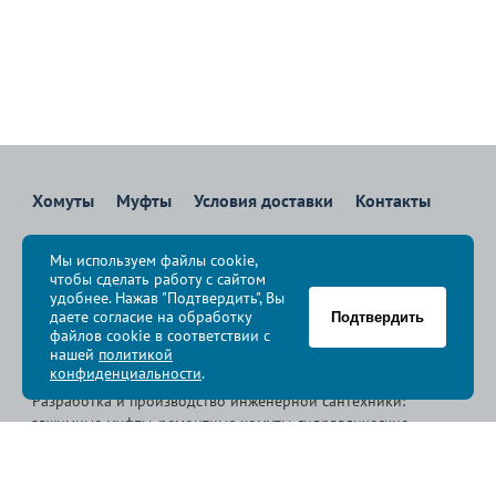
Хомуты
Муфты
Условия доставки
Контакты
8 800 700-83-36
Мы используем файлы cookie,
Звоните бесплатно с 08:00 до 17:00 по Москве
чтобы сделать работу с сайтом
политика конфиденциальности
удобнее. Нажав "Подтвердить", Вы
даете согласие на обработку
Подтвердить
файлов cookie в соответствии с
© Группа компаний «
Сансфера
», 2009-2026
нашей
политикой
конфиденциальности
.
Разработка и производство инженерной сантехники:
зажимные муфты, ремонтные хомуты, гидравлические
хомуты, свертные хомуты, врезные хомуты.