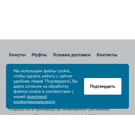
Хомуты
Муфты
Условия доставки
Контакты
8 800 700-83-36
Мы используем файлы cookie,
Звоните бесплатно с 08:00 до 17:00 по Москве
чтобы сделать работу с сайтом
политика конфиденциальности
удобнее. Нажав "Подтвердить", Вы
даете согласие на обработку
Подтвердить
файлов cookie в соответствии с
© Группа компаний «
Сансфера
», 2009-2026
нашей
политикой
конфиденциальности
.
Разработка и производство инженерной сантехники:
зажимные муфты, ремонтные хомуты, гидравлические
хомуты, свертные хомуты, врезные хомуты.