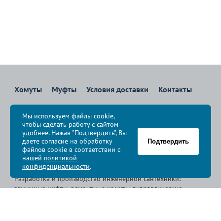
Хомуты
Муфты
Условия доставки
Контакты
8 800 700-83-36
Мы используем файлы cookie,
Звоните бесплатно с 08:00 до 17:00 по Москве
чтобы сделать работу с сайтом
политика конфиденциальности
удобнее. Нажав "Подтвердить", Вы
даете согласие на обработку
Подтвердить
файлов cookie в соответствии с
© Группа компаний «
Сансфера
», 2009-2026
нашей
политикой
конфиденциальности
.
Разработка и производство инженерной сантехники:
зажимные муфты, ремонтные хомуты, гидравлические
хомуты, свертные хомуты, врезные хомуты.