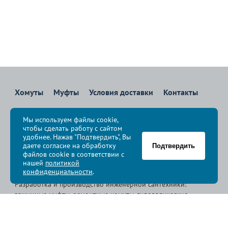
Хомуты
Муфты
Условия доставки
Контакты
8 800 700-83-36
Мы используем файлы cookie,
Звоните бесплатно с 08:00 до 17:00 по Москве
чтобы сделать работу с сайтом
политика конфиденциальности
удобнее. Нажав "Подтвердить", Вы
даете согласие на обработку
Подтвердить
файлов cookie в соответствии с
© Группа компаний «
Сансфера
», 2009-2026
нашей
политикой
конфиденциальности
.
Разработка и производство инженерной сантехники:
зажимные муфты, ремонтные хомуты, гидравлические
хомуты, свертные хомуты, врезные хомуты.