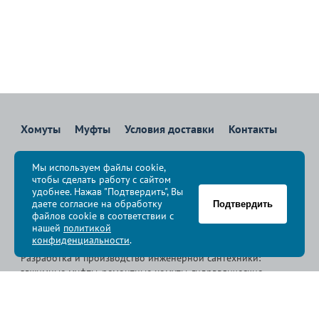
Хомуты
Муфты
Условия доставки
Контакты
8 800 700-83-36
Мы используем файлы cookie,
Звоните бесплатно с 08:00 до 17:00 по Москве
чтобы сделать работу с сайтом
политика конфиденциальности
удобнее. Нажав "Подтвердить", Вы
даете согласие на обработку
Подтвердить
файлов cookie в соответствии с
© Группа компаний «
Сансфера
», 2009-2026
нашей
политикой
конфиденциальности
.
Разработка и производство инженерной сантехники:
зажимные муфты, ремонтные хомуты, гидравлические
хомуты, свертные хомуты, врезные хомуты.