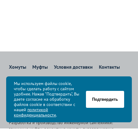
Хомуты
Муфты
Условия доставки
Контакты
8 800 700-83-36
Мы используем файлы cookie,
Звоните бесплатно с 08:00 до 17:00 по Москве
чтобы сделать работу с сайтом
политика конфиденциальности
удобнее. Нажав "Подтвердить", Вы
даете согласие на обработку
Подтвердить
файлов cookie в соответствии с
© Группа компаний «
Сансфера
», 2009-2026
нашей
политикой
конфиденциальности
.
Разработка и производство инженерной сантехники:
зажимные муфты, ремонтные хомуты, гидравлические
хомуты, свертные хомуты, врезные хомуты.