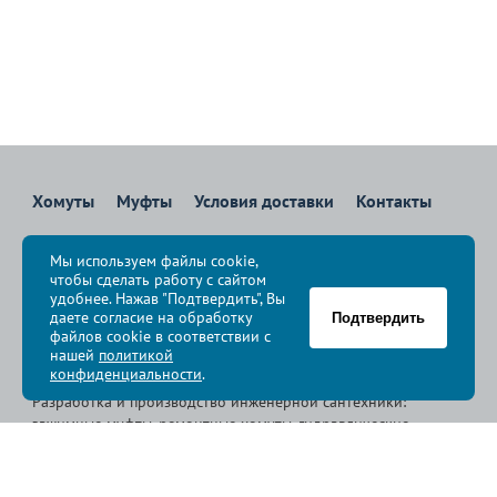
Хомуты
Муфты
Условия доставки
Контакты
8 800 700-83-36
Мы используем файлы cookie,
Звоните бесплатно с 08:00 до 17:00 по Москве
чтобы сделать работу с сайтом
политика конфиденциальности
удобнее. Нажав "Подтвердить", Вы
даете согласие на обработку
Подтвердить
файлов cookie в соответствии с
© Группа компаний «
Сансфера
», 2009-2026
нашей
политикой
конфиденциальности
.
Разработка и производство инженерной сантехники:
зажимные муфты, ремонтные хомуты, гидравлические
хомуты, свертные хомуты, врезные хомуты.