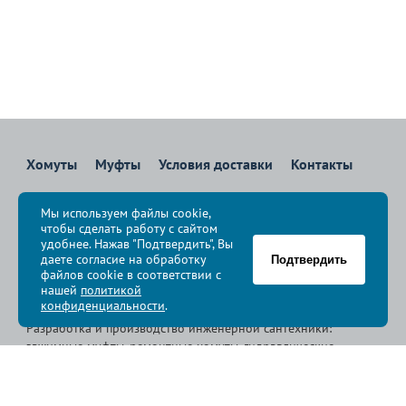
Хомуты
Муфты
Условия доставки
Контакты
8 800 700-83-36
Мы используем файлы cookie,
Звоните бесплатно с 08:00 до 17:00 по Москве
чтобы сделать работу с сайтом
политика конфиденциальности
удобнее. Нажав "Подтвердить", Вы
даете согласие на обработку
Подтвердить
файлов cookie в соответствии с
© Группа компаний «
Сансфера
», 2009-2026
нашей
политикой
конфиденциальности
.
Разработка и производство инженерной сантехники:
зажимные муфты, ремонтные хомуты, гидравлические
хомуты, свертные хомуты, врезные хомуты.