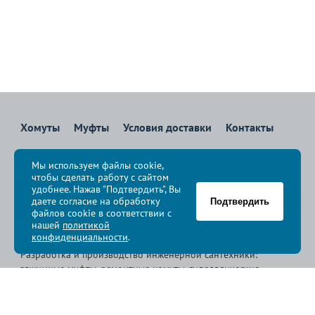
Хомуты
Муфты
Условия доставки
Контакты
8 800 700-83-36
Мы используем файлы cookie,
Звоните бесплатно с 08:00 до 17:00 по Москве
чтобы сделать работу с сайтом
политика конфиденциальности
удобнее. Нажав "Подтвердить", Вы
даете согласие на обработку
Подтвердить
файлов cookie в соответствии с
© Группа компаний «
Сансфера
», 2009-2026
нашей
политикой
конфиденциальности
.
Разработка и производство инженерной сантехники:
зажимные муфты, ремонтные хомуты, гидравлические
хомуты, свертные хомуты, врезные хомуты.