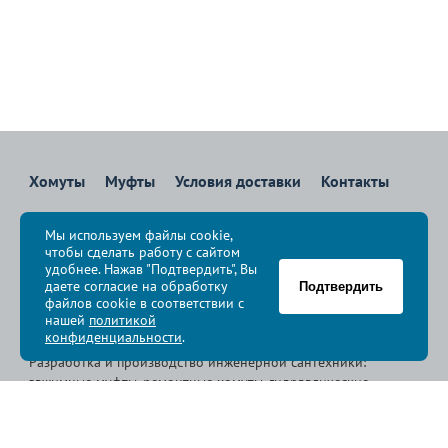
Хомуты
Муфты
Условия доставки
Контакты
8 800 700-83-36
Мы используем файлы cookie,
Звоните бесплатно с 08:00 до 17:00 по Москве
чтобы сделать работу с сайтом
политика конфиденциальности
удобнее. Нажав "Подтвердить", Вы
даете согласие на обработку
Подтвердить
файлов cookie в соответствии с
© Группа компаний «
Сансфера
», 2009-2026
нашей
политикой
конфиденциальности
.
Разработка и производство инженерной сантехники:
зажимные муфты, ремонтные хомуты, гидравлические
хомуты, свертные хомуты, врезные хомуты.