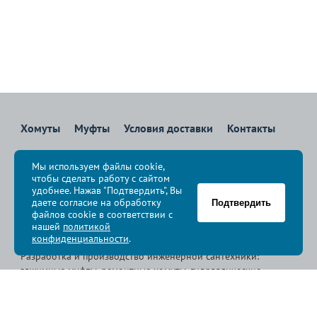
Хомуты
Муфты
Условия доставки
Контакты
8 800 700-83-36
Мы используем файлы cookie,
Звоните бесплатно с 08:00 до 17:00 по Москве
чтобы сделать работу с сайтом
политика конфиденциальности
удобнее. Нажав "Подтвердить", Вы
даете согласие на обработку
Подтвердить
файлов cookie в соответствии с
© Группа компаний «
Сансфера
», 2009-2026
нашей
политикой
конфиденциальности
.
Разработка и производство инженерной сантехники:
зажимные муфты, ремонтные хомуты, гидравлические
хомуты, свертные хомуты, врезные хомуты.