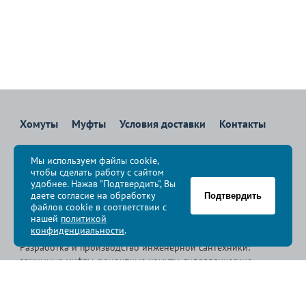
Хомуты
Муфты
Условия доставки
Контакты
8 800 700-83-36
Мы используем файлы cookie,
Звоните бесплатно с 08:00 до 17:00 по Москве
чтобы сделать работу с сайтом
политика конфиденциальности
удобнее. Нажав "Подтвердить", Вы
даете согласие на обработку
Подтвердить
файлов cookie в соответствии с
© Группа компаний «
Сансфера
», 2009-2026
нашей
политикой
конфиденциальности
.
Разработка и производство инженерной сантехники:
зажимные муфты, ремонтные хомуты, гидравлические
хомуты, свертные хомуты, врезные хомуты.