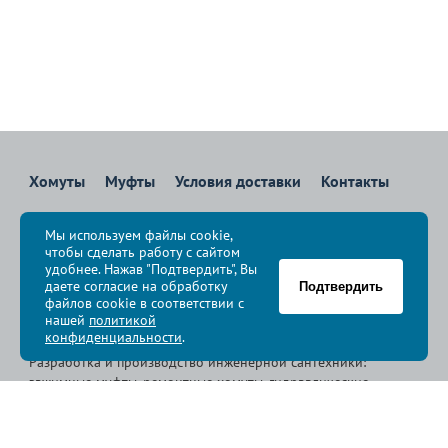
Хомуты
Муфты
Условия доставки
Контакты
8 800 700-83-36
Мы используем файлы cookie,
Звоните бесплатно с 08:00 до 17:00 по Москве
чтобы сделать работу с сайтом
политика конфиденциальности
удобнее. Нажав "Подтвердить", Вы
даете согласие на обработку
Подтвердить
файлов cookie в соответствии с
© Группа компаний «
Сансфера
», 2009-2026
нашей
политикой
конфиденциальности
.
Разработка и производство инженерной сантехники:
зажимные муфты, ремонтные хомуты, гидравлические
хомуты, свертные хомуты, врезные хомуты.