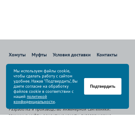
Хомуты
Муфты
Условия доставки
Контакты
8 800 700-83-36
Мы используем файлы cookie,
Звоните бесплатно с 08:00 до 17:00 по Москве
чтобы сделать работу с сайтом
политика конфиденциальности
удобнее. Нажав "Подтвердить", Вы
даете согласие на обработку
Подтвердить
файлов cookie в соответствии с
© Группа компаний «
Сансфера
», 2009-2026
нашей
политикой
конфиденциальности
.
Разработка и производство инженерной сантехники:
зажимные муфты, ремонтные хомуты, гидравлические
хомуты, свертные хомуты, врезные хомуты.