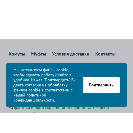
Хомуты
Муфты
Условия доставки
Контакты
8 800 700-83-36
Мы используем файлы cookie,
Звоните бесплатно с 08:00 до 17:00 по Москве
чтобы сделать работу с сайтом
политика конфиденциальности
удобнее. Нажав "Подтвердить", Вы
даете согласие на обработку
Подтвердить
файлов cookie в соответствии с
© Группа компаний «
Сансфера
», 2009-2026
нашей
политикой
конфиденциальности
.
Разработка и производство инженерной сантехники:
зажимные муфты, ремонтные хомуты, гидравлические
хомуты, свертные хомуты, врезные хомуты.