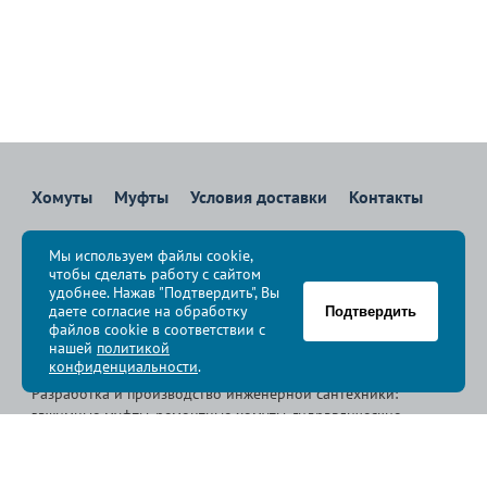
Хомуты
Муфты
Условия доставки
Контакты
8 800 700-83-36
Мы используем файлы cookie,
Звоните бесплатно с 08:00 до 17:00 по Москве
чтобы сделать работу с сайтом
политика конфиденциальности
удобнее. Нажав "Подтвердить", Вы
даете согласие на обработку
Подтвердить
файлов cookie в соответствии с
© Группа компаний «
Сансфера
», 2009-2026
нашей
политикой
конфиденциальности
.
Разработка и производство инженерной сантехники:
зажимные муфты, ремонтные хомуты, гидравлические
хомуты, свертные хомуты, врезные хомуты.