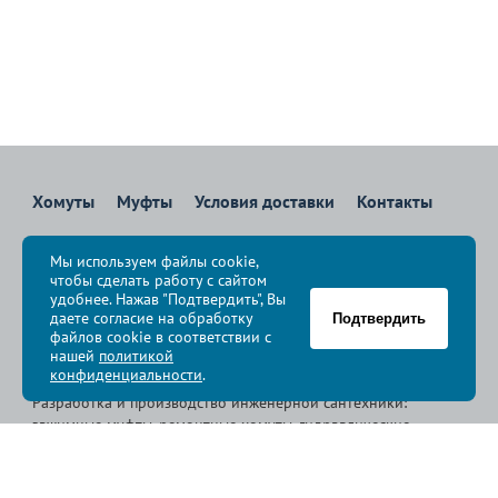
Хомуты
Муфты
Условия доставки
Контакты
8 800 700-83-36
Мы используем файлы cookie,
Звоните бесплатно с 08:00 до 17:00 по Москве
чтобы сделать работу с сайтом
политика конфиденциальности
удобнее. Нажав "Подтвердить", Вы
даете согласие на обработку
Подтвердить
файлов cookie в соответствии с
© Группа компаний «
Сансфера
», 2009-2026
нашей
политикой
конфиденциальности
.
Разработка и производство инженерной сантехники:
зажимные муфты, ремонтные хомуты, гидравлические
хомуты, свертные хомуты, врезные хомуты.