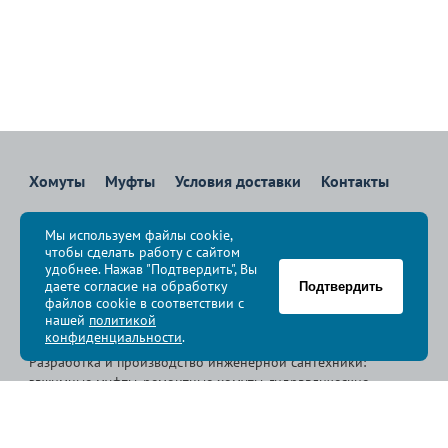
Хомуты
Муфты
Условия доставки
Контакты
8 800 700-83-36
Мы используем файлы cookie,
Звоните бесплатно с 08:00 до 17:00 по Москве
чтобы сделать работу с сайтом
политика конфиденциальности
удобнее. Нажав "Подтвердить", Вы
даете согласие на обработку
Подтвердить
файлов cookie в соответствии с
© Группа компаний «
Сансфера
», 2009-2026
нашей
политикой
конфиденциальности
.
Разработка и производство инженерной сантехники:
зажимные муфты, ремонтные хомуты, гидравлические
хомуты, свертные хомуты, врезные хомуты.