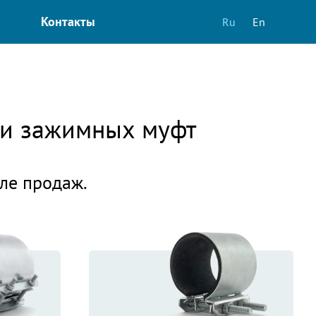
Контакты
Ru
En
в и зажимных муфт
еле продаж.