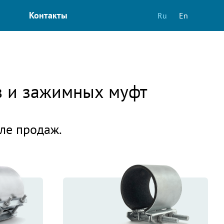
Контакты
Ru
En
в и зажимных муфт
еле продаж.