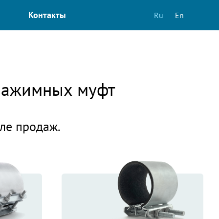
Контакты
Ru
En
 зажимных муфт
еле продаж.