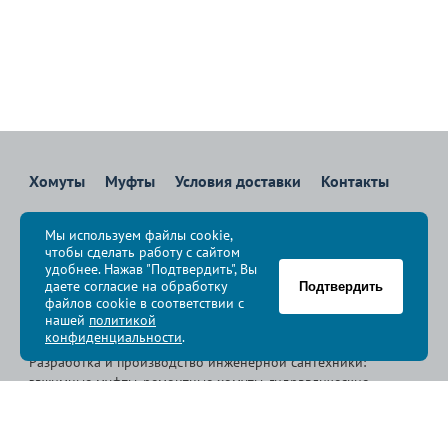
Хомуты
Муфты
Условия доставки
Контакты
8 800 700-83-36
Мы используем файлы cookie,
Звоните бесплатно с 08:00 до 17:00 по Москве
чтобы сделать работу с сайтом
политика конфиденциальности
удобнее. Нажав "Подтвердить", Вы
даете согласие на обработку
Подтвердить
файлов cookie в соответствии с
© Группа компаний «
Сансфера
», 2009-2026
нашей
политикой
конфиденциальности
.
Разработка и производство инженерной сантехники:
зажимные муфты, ремонтные хомуты, гидравлические
хомуты, свертные хомуты, врезные хомуты.