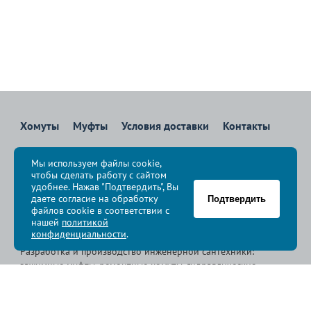
Хомуты
Муфты
Условия доставки
Контакты
8 800 700-83-36
Мы используем файлы cookie,
Звоните бесплатно с 08:00 до 17:00 по Москве
чтобы сделать работу с сайтом
политика конфиденциальности
удобнее. Нажав "Подтвердить", Вы
даете согласие на обработку
Подтвердить
файлов cookie в соответствии с
© Группа компаний «
Сансфера
», 2009-2026
нашей
политикой
конфиденциальности
.
Разработка и производство инженерной сантехники:
зажимные муфты, ремонтные хомуты, гидравлические
хомуты, свертные хомуты, врезные хомуты.