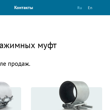
Контакты
Ru
En
 зажимных муфт
еле продаж.