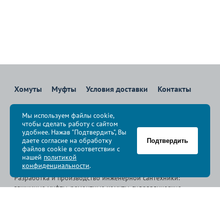
Хомуты
Муфты
Условия доставки
Контакты
8 800 700-83-36
Мы используем файлы cookie,
Звоните бесплатно с 08:00 до 17:00 по Москве
чтобы сделать работу с сайтом
политика конфиденциальности
удобнее. Нажав "Подтвердить", Вы
даете согласие на обработку
Подтвердить
файлов cookie в соответствии с
© Группа компаний «
Сансфера
», 2009-2026
нашей
политикой
конфиденциальности
.
Разработка и производство инженерной сантехники:
зажимные муфты, ремонтные хомуты, гидравлические
хомуты, свертные хомуты, врезные хомуты.