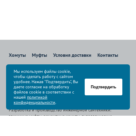
Хомуты
Муфты
Условия доставки
Контакты
8 800 700-83-36
Мы используем файлы cookie,
Звоните бесплатно с 08:00 до 17:00 по Москве
чтобы сделать работу с сайтом
политика конфиденциальности
удобнее. Нажав "Подтвердить", Вы
даете согласие на обработку
Подтвердить
файлов cookie в соответствии с
© Группа компаний «
Сансфера
», 2009-2026
нашей
политикой
конфиденциальности
.
Разработка и производство инженерной сантехники:
зажимные муфты, ремонтные хомуты, гидравлические
хомуты, свертные хомуты, врезные хомуты.