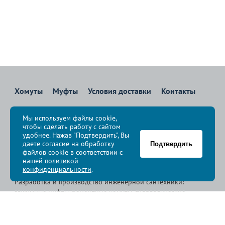
Хомуты
Муфты
Условия доставки
Контакты
8 800 700-83-36
Мы используем файлы cookie,
Звоните бесплатно с 08:00 до 17:00 по Москве
чтобы сделать работу с сайтом
политика конфиденциальности
удобнее. Нажав "Подтвердить", Вы
даете согласие на обработку
Подтвердить
файлов cookie в соответствии с
© Группа компаний «
Сансфера
», 2009-2026
нашей
политикой
конфиденциальности
.
Разработка и производство инженерной сантехники:
зажимные муфты, ремонтные хомуты, гидравлические
хомуты, свертные хомуты, врезные хомуты.