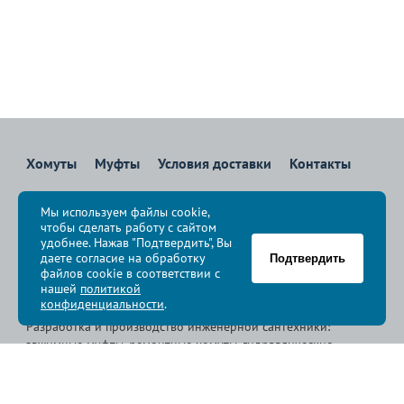
Хомуты
Муфты
Условия доставки
Контакты
8 800 700-83-36
Мы используем файлы cookie,
Звоните бесплатно с 08:00 до 17:00 по Москве
чтобы сделать работу с сайтом
политика конфиденциальности
удобнее. Нажав "Подтвердить", Вы
даете согласие на обработку
Подтвердить
файлов cookie в соответствии с
© Группа компаний «
Сансфера
», 2009-2026
нашей
политикой
конфиденциальности
.
Разработка и производство инженерной сантехники:
зажимные муфты, ремонтные хомуты, гидравлические
хомуты, свертные хомуты, врезные хомуты.