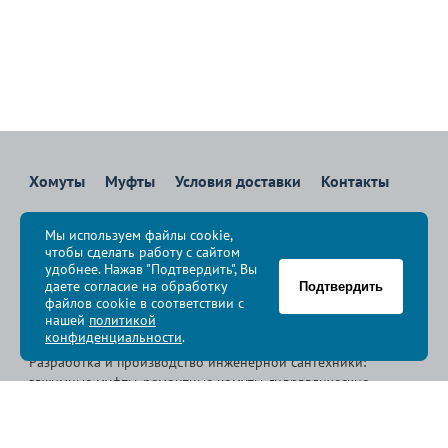
Хомуты
Муфты
Условия доставки
Контакты
8 800 700-83-36
Мы используем файлы cookie,
Звоните бесплатно с 08:00 до 17:00 по Москве
чтобы сделать работу с сайтом
политика конфиденциальности
удобнее. Нажав "Подтвердить", Вы
даете согласие на обработку
Подтвердить
файлов cookie в соответствии с
© Группа компаний «
Сансфера
», 2009-2026
нашей
политикой
конфиденциальности
.
Разработка и производство инженерной сантехники:
зажимные муфты, ремонтные хомуты, гидравлические
хомуты, свертные хомуты, врезные хомуты.