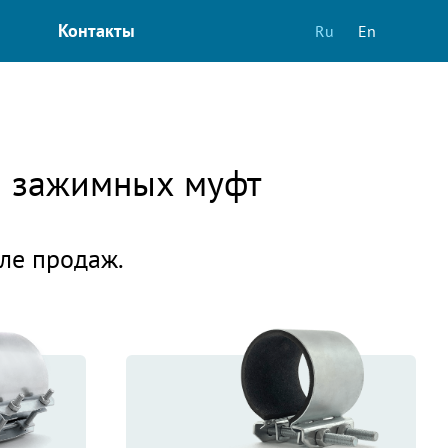
Контакты
Ru
En
 и зажимных муфт
еле продаж.