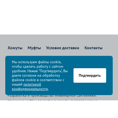
Хомуты
Муфты
Условия доставки
Контакты
8 800 700-83-36
Мы используем файлы cookie,
Звоните бесплатно с 08:00 до 17:00 по Москве
чтобы сделать работу с сайтом
политика конфиденциальности
удобнее. Нажав "Подтвердить", Вы
даете согласие на обработку
Подтвердить
файлов cookie в соответствии с
© Группа компаний «
Сансфера
», 2009-2026
нашей
политикой
конфиденциальности
.
Разработка и производство инженерной сантехники:
зажимные муфты, ремонтные хомуты, гидравлические
хомуты, свертные хомуты, врезные хомуты.