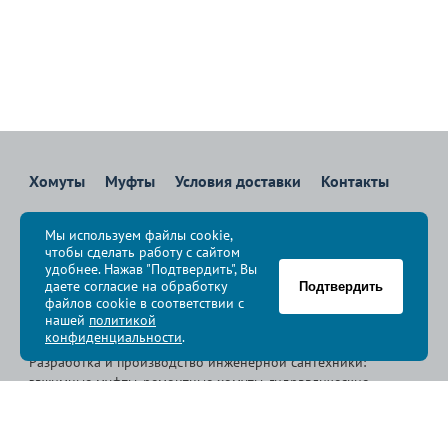
Хомуты
Муфты
Условия доставки
Контакты
8 800 700-83-36
Мы используем файлы cookie,
Звоните бесплатно с 08:00 до 17:00 по Москве
чтобы сделать работу с сайтом
политика конфиденциальности
удобнее. Нажав "Подтвердить", Вы
даете согласие на обработку
Подтвердить
файлов cookie в соответствии с
© Группа компаний «
Сансфера
», 2009-2026
нашей
политикой
конфиденциальности
.
Разработка и производство инженерной сантехники:
зажимные муфты, ремонтные хомуты, гидравлические
хомуты, свертные хомуты, врезные хомуты.